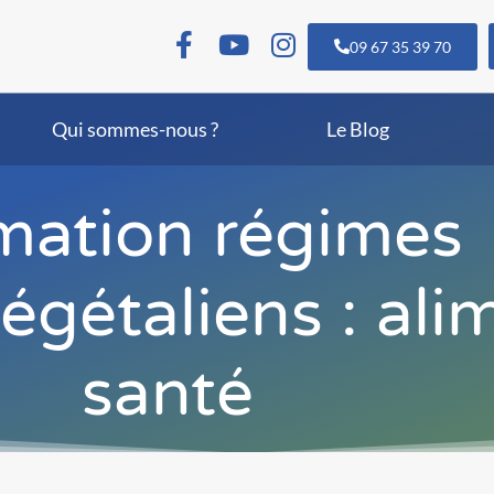
09 67 35 39 70
Qui sommes-nous ?
Le Blog
mation régimes
égétaliens : ali
santé