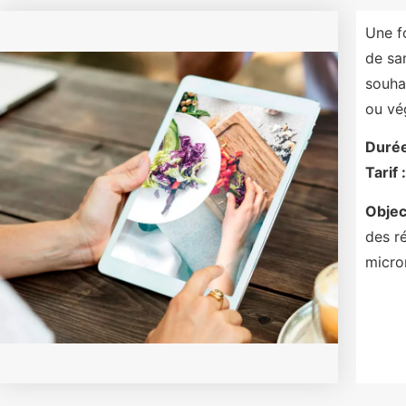
Une f
de san
souha
ou vé
Durée
Tarif :
Object
des r
micron