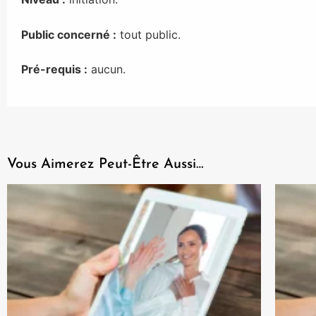
Public concerné :
tout public.
Pré-requis :
aucun.
Vous Aimerez Peut-Être Aussi…