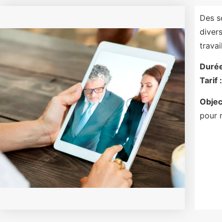
Des s
diver
travail
Durée
Tarif :
Object
pour r