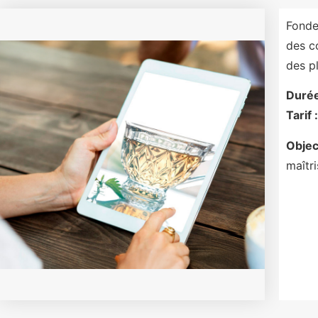
Fonde
des c
des p
Durée
Tarif :
Object
maîtri