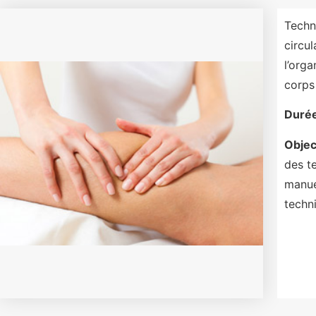
Techn
circu
l’orga
corps 
Durée
Object
des t
manue
techn