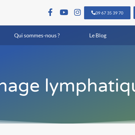
09 67 35 39 70
Qui sommes-nous ?
Le Blog
inage lymphati